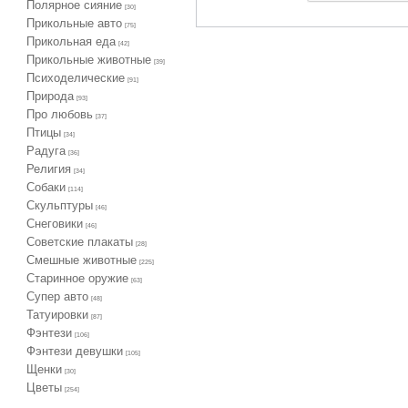
Полярное сияние
[30]
Прикольные авто
[75]
Прикольная еда
[42]
Прикольные животные
[39]
Психоделические
[91]
Природа
[93]
Про любовь
[37]
Птицы
[34]
Радуга
[36]
Религия
[34]
Собаки
[114]
Скульптуры
[46]
Снеговики
[46]
Советские плакаты
[28]
Смешные животные
[225]
Старинное оружие
[63]
Супер авто
[48]
Татуировки
[87]
Фэнтези
[106]
Фэнтези девушки
[105]
Щенки
[30]
Цветы
[254]