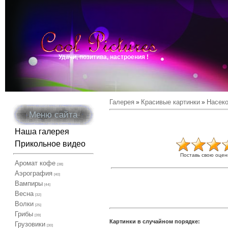
Удачи, позитива, настроения !
Галерея
Красивые картинки
Насек
»
»
Меню сайта
Наша галерея
Прикольное видео
Поставь свою оцен
Аромат кофе
[38]
Аэрография
[40]
Вампиры
[44]
Весна
[32]
Волки
[25]
Грибы
[39]
Картинки в случайном порядке:
Грузовики
[30]