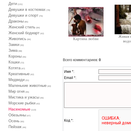
Дети
[131]
Девушки в костюмах
[78]
Девушки и спорт
[76]
Драконы
[85]
Женский стиль
[84]
Женский бодиарт
[42]
Живая 
Живопись
Картина любви
[84]
вод
Замки
[30]
Зима
[98]
Короны
[46]
Всего комментариев
:
0
Кошки
[72]
Котята
[47]
Имя *:
Креативные
[42]
Email *:
Медведи
[31]
Маленькие животные
[40]
Мир огня
[45]
Мистика и ужасы
[36]
Морские рыбки
[42]
Насекомые
[110]
Обезьяны
[47]
Код *:
Осень
[65]
Пейзаж
[46]