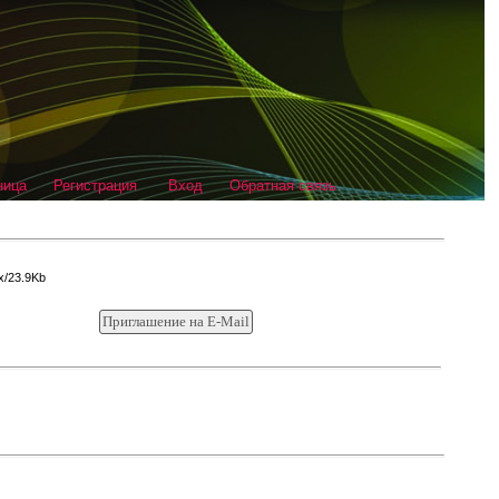
ница
Регистрация
Вход
Обратная связь
x/23.9Kb