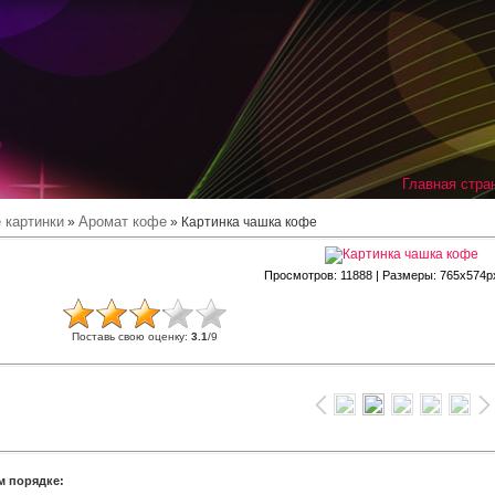
Главная стра
 картинки
Аромат кофе
»
» Картинка чашка кофе
Просмотров
: 11888 |
Размеры
: 765x574p
Поставь свою оценку
:
3.1
/
9
м порядке: