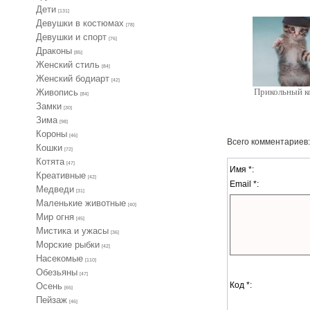
Дети
[131]
Девушки в костюмах
[78]
Девушки и спорт
[76]
Драконы
[85]
Женский стиль
[84]
Женский бодиарт
[42]
Прикольный к
Живопись
[84]
Замки
[30]
Зима
[98]
Короны
[46]
Всего комментариев
Кошки
[72]
Котята
[47]
Имя *:
Креативные
[42]
Email *:
Медведи
[31]
Маленькие животные
[40]
Мир огня
[45]
Мистика и ужасы
[36]
Морские рыбки
[42]
Насекомые
[110]
Обезьяны
[47]
Код *:
Осень
[65]
Пейзаж
[46]