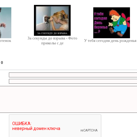
За секунды до взрыва - Фото
отенок
У тебя сегодня день рожденья
приколы с де
:
0