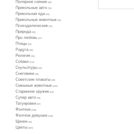
Полярное сияние
[30]
Прикольные авто
[75]
Прикольная еда
[42]
Прикольные животные
[39]
Психоделические
[91]
Природа
[93]
Про любовь
[37]
Птицы
[34]
Радуга
[36]
Религия
[34]
Собаки
[114]
Скульптуры
[46]
Снеговики
[46]
Советские плакаты
[28]
Смешные животные
[225]
Старинное оружие
[63]
Супер авто
[48]
Татуировки
[87]
Фэнтези
[106]
Фэнтези девушки
[105]
Щенки
[30]
Цветы
[254]