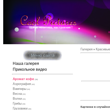
Удачи, позитива, настроения !
Галерея
Красивые
»
Меню сайта
Наша галерея
Прикольное видео
Аромат кофе
[38]
Аэрография
[40]
Вампиры
[44]
Весна
[32]
Волки
[25]
Грибы
[39]
Картинки в случайно
Грузовики
[30]