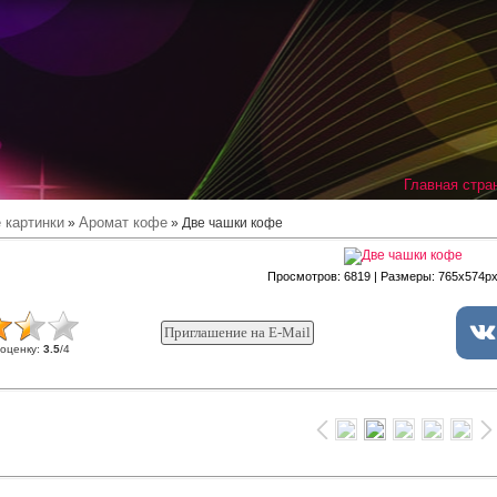
Главная стра
 картинки
Аромат кофе
»
» Две чашки кофе
Просмотров
: 6819 |
Размеры
: 765x574p
 оценку
:
3.5
/
4