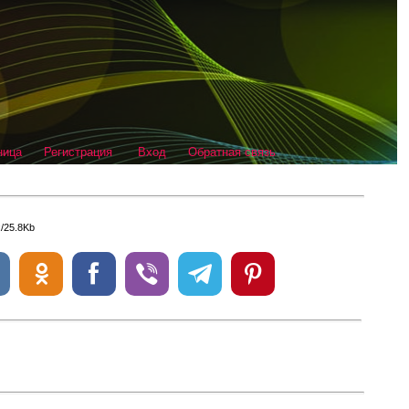
ница
Регистрация
Вход
Обратная связь
x/25.8Kb