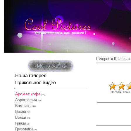
Удачи, позитива, настроения !
Галерея
Красивые
»
Меню сайта
Наша галерея
Прикольное видео
Поставь свою
Аромат кофе
[38]
Аэрография
[40]
Вампиры
[44]
Весна
[32]
Волки
[25]
Грибы
[39]
Грузовики
[30]