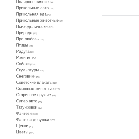
Полярное сияние
[30]
Прикольные авто
[75]
Прикольная еда
[42]
Прикольные животные
[39]
Психоделические
[91]
Природа
[93]
Про любовь
[37]
Птицы
[34]
Радуга
[36]
Религия
[34]
Собаки
[114]
Скульптуры
[46]
Снеговики
[46]
Советские плакаты
[28]
Смешные животные
[225]
Старинное оружие
[63]
Супер авто
[48]
Татуировки
[87]
Фэнтези
[106]
Фэнтези девушки
[105]
Щенки
[30]
Цветы
[254]