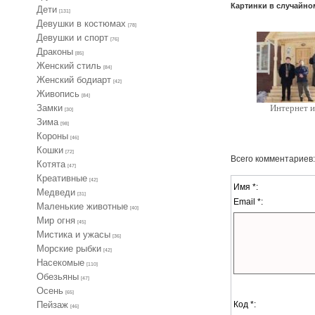
Картинки в случайно
Дети
[131]
Девушки в костюмах
[78]
Девушки и спорт
[76]
Драконы
[85]
Женский стиль
[84]
Женский бодиарт
[42]
Живопись
[84]
Замки
Интернет и
[30]
Зима
[98]
Короны
[46]
Кошки
[72]
Всего комментариев
Котята
[47]
Креативные
[42]
Имя *:
Медведи
[31]
Email *:
Маленькие животные
[40]
Мир огня
[45]
Мистика и ужасы
[36]
Морские рыбки
[42]
Насекомые
[110]
Обезьяны
[47]
Осень
[65]
Код *:
Пейзаж
[46]