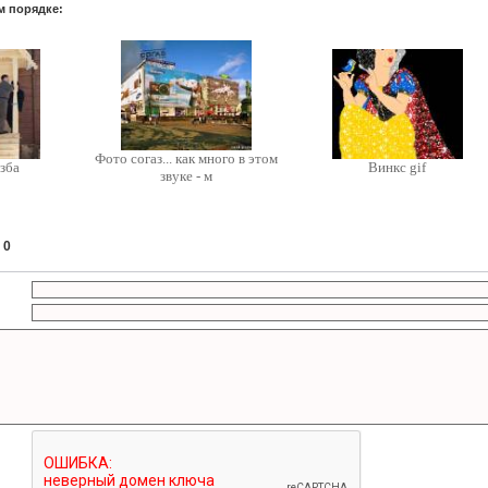
м порядке:
Фото согаз... как много в этом
зба
Винкс gif
звуке - м
:
0