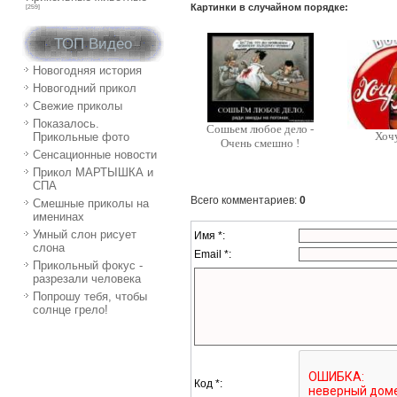
Картинки в случайном порядке:
[259]
ТОП Видео
Новогодняя история
Новогодний прикол
Свежие приколы
Показалось.
Сошьем любое дело -
Хоч
Прикольные фото
Очень смешно !
Сенсационные новости
Прикол МАРТЫШКА и
СПА
Всего комментариев
:
0
Смешные приколы на
именинах
Умный слон рисует
Имя *:
слона
Email *:
Прикольный фокус -
разрезали человека
Попрошу тебя, чтобы
солнце грело!
Код *: