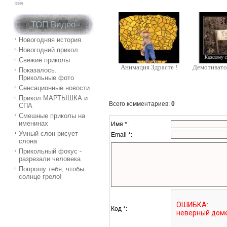
[259]
ТОП Видео
Новогодняя история
Новогодний прикол
Свежие приколы
Анимация Здрасте !
Демотивато
Показалось.
Прикольные фото
Сенсационные новости
Прикол МАРТЫШКА и
Всего комментариев
:
0
СПА
Смешные приколы на
именинах
Имя *:
Умный слон рисует
Email *:
слона
Прикольный фокус -
разрезали человека
Попрошу тебя, чтобы
солнце грело!
Код *: