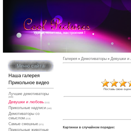
Удачи, позитива, настроения !
Галерея
Демотиваторы
Девушки и
»
»
Меню сайта
Наша галерея
Прикольное видео
Поставь свою оцен
Лучшие демотиваторы
[400]
Девушки и любовь
[111]
Прикольные надписи
[160]
Демотиваторы со
смыслом
[213]
Самые смешные
[371]
Картинки в случайном порядке:
Прикольные животные