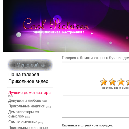
Удачи, позитива, настроения !
Галерея
Демотиваторы
Лучшие де
»
»
Меню сайта
Наша галерея
Прикольное видео
Поставь свою оцен
Лучшие демотиваторы
[400]
Девушки и любовь
[111]
Прикольные надписи
[160]
Демотиваторы со
смыслом
[213]
Самые смешные
[371]
Картинки в случайном порядке:
Прикольные животные