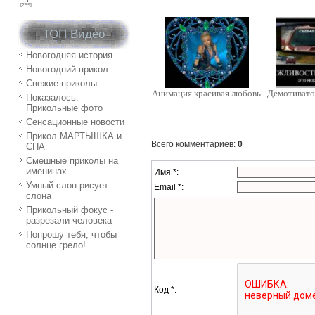
[259]
ТОП Видео
Новогодняя история
Новогодний прикол
Свежие приколы
Анимация красивая любовь
Демотивато
Показалось.
Прикольные фото
Сенсационные новости
Прикол МАРТЫШКА и
Всего комментариев
:
0
СПА
Смешные приколы на
именинах
Имя *:
Умный слон рисует
Email *:
слона
Прикольный фокус -
разрезали человека
Попрошу тебя, чтобы
солнце грело!
Код *: