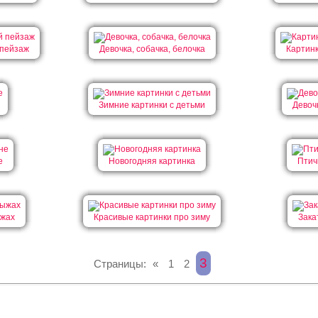
 пейзаж
Девочка, собачка, белочка
Картин
Зимние картинки с детьми
Девоч
е
Новогодняя картинка
Птич
ыжах
Красивые картинки про зиму
Зака
3
Страницы:
«
1
2