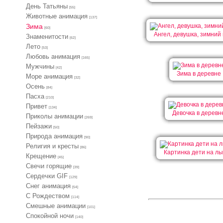
День Татьяны
[55]
Животные анимация
[137]
Зима
[60]
Ангел, девушка, зимний
Знаменитости
[62]
Лето
[53]
Любовь анимация
[165]
Мужчины
[42]
Зима в деревне
Море анимация
[32]
Осень
[84]
Пасха
[210]
Привет
[134]
Девочка в деревн
Приколы анимации
[269]
Пейзажи
[50]
Природа анимация
[90]
Религия и кресты
[86]
Картинка дети на л
Крещение
[45]
Свечи горящие
[39]
Сердечки GIF
[129]
Снег анимация
[54]
С Рождеством
[114]
Смешные анимации
[101]
Спокойной ночи
[140]