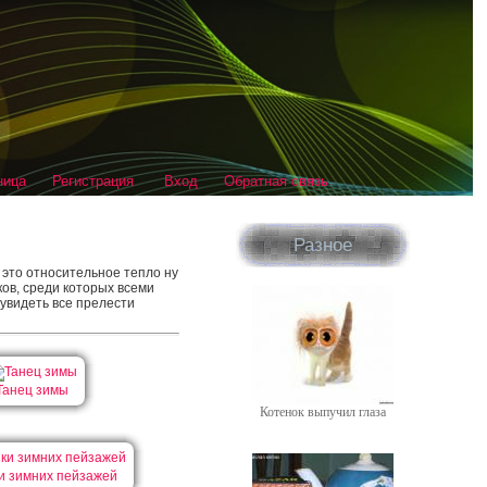
ница
Регистрация
Вход
Обратная связь
Разное
 это относительное тепло ну
ков, среди которых всеми
 увидеть все прелести
Танец зимы
Котенок выпучил глаза
и зимних пейзажей