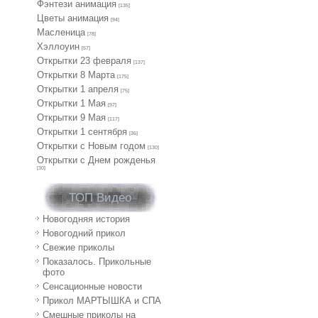
Фэнтези анимация
[135]
Цветы анимация
[94]
Масленица
[78]
Хэллоуин
[57]
Открытки 23 февраля
[137]
Открытки 8 Марта
[175]
Открытки 1 апреля
[75]
Открытки 1 Мая
[97]
Открытки 9 Мая
[117]
Открытки 1 сентября
[36]
Открытки с Новым годом
[130]
Открытки с Днем рожденья
[30]
ТОП Видео
Новогодняя история
Новогодний прикол
Свежие приколы
Показалось. Прикольные
фото
Сенсационные новости
Прикол МАРТЫШКА и СПА
Смешные приколы на