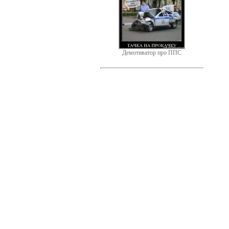
Демотиватор про ППС