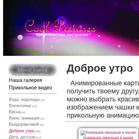
Удачи, позитива, настроения !
Доброе утро
Меню сайта
Наша галерея
Анимированные картин
Прикольное видео
получить твоему другу
можно выбрать красив
Вода, водопады
[48]
Валентинки
изображением чашки к
[137]
Весна
[55]
прикольную анимацию
Винкс анимация
[14]
Выздоравливай
[25]
Доброе утро
[282]
Дети, детская
Анимация зверушки в чашке
[147]