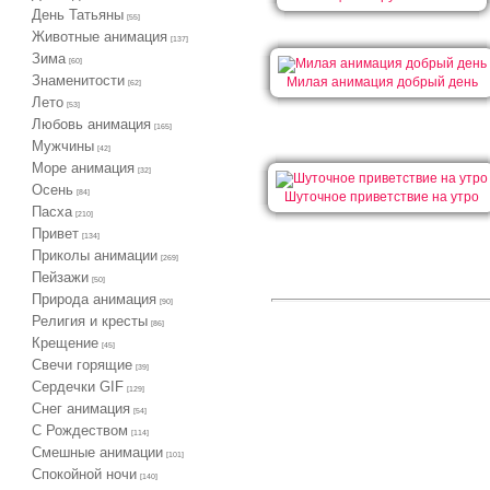
День Татьяны
[55]
Животные анимация
[137]
Зима
[60]
Знаменитости
Милая анимация добрый день
[62]
Лето
[53]
Любовь анимация
[165]
Мужчины
[42]
Море анимация
[32]
Осень
[84]
Шуточное приветствие на утро
Пасха
[210]
Привет
[134]
Приколы анимации
[269]
Пейзажи
[50]
Природа анимация
[90]
Религия и кресты
[86]
Крещение
[45]
Свечи горящие
[39]
Сердечки GIF
[129]
Снег анимация
[54]
С Рождеством
[114]
Смешные анимации
[101]
Спокойной ночи
[140]