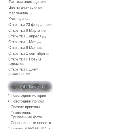
Фэнтези анимация
[135]
Цветы анимация
[94]
Масленица
[78]
Хэллоуин
[57]
Открытки 23 февраля
[137]
Открытки 8 Марта
[175]
Открытки 1 апреля
[75]
Открытки 1 Мая
[97]
Открытки 9 Мая
[117]
Открытки 1 сентября
[36]
Открытки с Новым
годом
[130]
Открытки с Днем
рожденья
[30]
ТОП Видео
Новогодняя история
Новогодний прикол
Свежие приколы
Показалось.
Прикольные фото
Сенсационные новости
Прикол МАРТЫШКА и