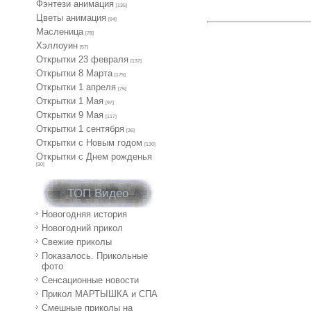
Фэнтези анимация
[135]
Цветы анимация
[94]
Масленица
[78]
Хэллоуин
[57]
Открытки 23 февраля
[137]
Открытки 8 Марта
[175]
Открытки 1 апреля
[75]
Открытки 1 Мая
[97]
Открытки 9 Мая
[117]
Открытки 1 сентября
[36]
Открытки с Новым годом
[130]
Открытки с Днем рожденья
[30]
ТОП Видео
Новогодняя история
Новогодний прикол
Свежие приколы
Показалось. Прикольные
фото
Сенсационные новости
Прикол МАРТЫШКА и СПА
Смешные приколы на