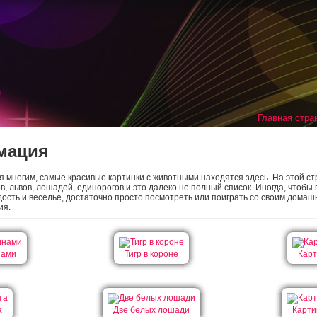
Главная стра
мация
многим, самые красивые картинки с животными находятся здесь. На этой ст
ров, львов, лошадей, единорогов и это далеко не полный список. Иногда, чтобы
дость и веселье, достаточно просто посмотреть или поиграть со своим домаш
ия.
нами
Тигр в короне
Карт
а
Две белых лошади
Карти