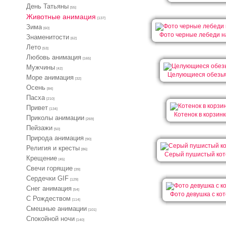
День Татьяны
[55]
Животные анимация
[137]
Зима
[60]
Фото черные лебеди н
Знаменитости
[62]
Лето
[53]
Любовь анимация
[165]
Мужчины
[42]
Целующиеся обезь
Море анимация
[32]
Осень
[84]
Пасха
[210]
Привет
[134]
Котенок в корзинк
Приколы анимации
[269]
Пейзажи
[50]
Природа анимация
[90]
Религия и кресты
[86]
Серый пушистый кот
Крещение
[45]
Свечи горящие
[39]
Сердечки GIF
[129]
Снег анимация
[54]
Фото девушка с ко
С Рождеством
[114]
Смешные анимации
[101]
Спокойной ночи
[140]