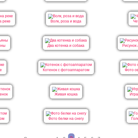
а реке
Волк, роза и вода
Че
яны
Два котенка и собака
Рисунок
е
Котенок с фотоаппаратом
Фото о
енок
Живая кошка
Игра
том
Фото белки на снегу
Гол