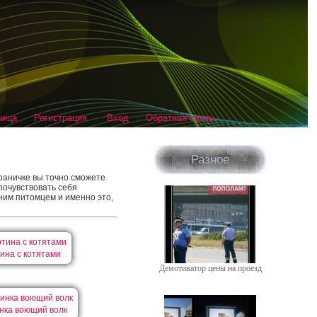
ница
Регистрация
Вход
Обратная связь
Разное
раничке вы точно сможете
 почувствовать себя
ним питомцем и именно это,
ина с котятами
Демотиватор цены на проезд
нка воющий волк