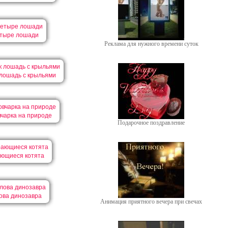
тыре лошади
Реклама для нужного времени суток
 лошадь с крыльями
вчарка на природе
Подарочное поздравление
ющиеся котята
ова динозавра
Анимация приятного вечера при свечах