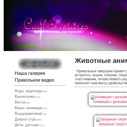
Удачи, позитива, настроения !
Животные ани
Меню сайта
Прикольные зверушки нравятся 
Наша галерея
встретить: кошек, собачек, тиг
счастливыми, почувствовать ра
Прикольное видео
приносит нам массу удовольств
Вода, водопады
[48]
Валентинки
[137]
Анимация с дельфи
Весна
[55]
Винкс анимация
[14]
Выздоравливай
[25]
Доброе утро
[282]
Забавные тигрят
Дети, детская
[147]