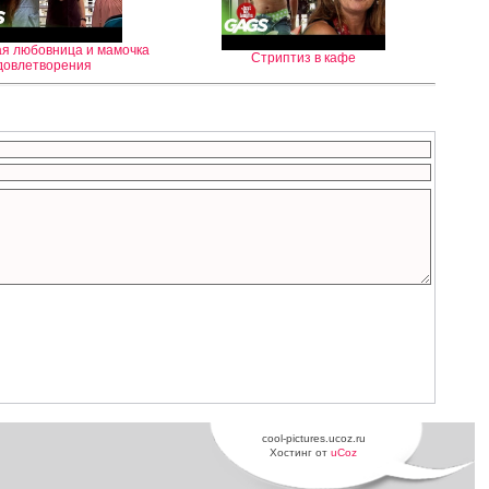
я любовница и мамочка
Стриптиз в кафе
довлетворения
cool-pictures.ucoz.ru
Хостинг от
uCoz