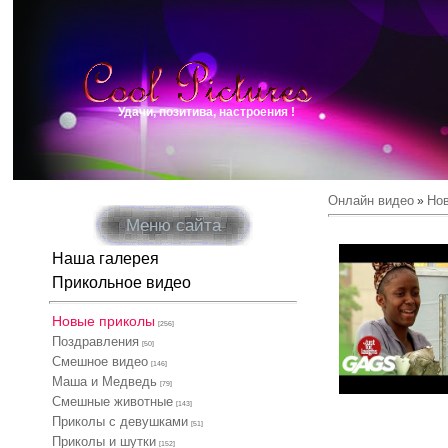
Удачи, позитива, настроения !
Онлайн видео
Но
»
Меню сайта
Наша галерея
Прикольное видео
Новые приколы
[256]
Поздравления
[50]
Смешное видео
[146]
Маша и Медведь
[79]
Смешные животные
[143]
Приколы с девушками
[51]
Приколы и шутки
[152]