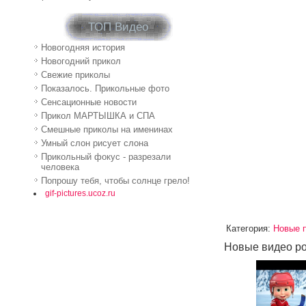
ТОП Видео
Новогодняя история
Новогодний прикол
Свежие приколы
Показалось. Прикольные фото
Сенсационные новости
Прикол МАРТЫШКА и СПА
Смешные приколы на именинах
Умный слон рисует слона
Прикольный фокус - разрезали
человека
Попрошу тебя, чтобы солнце грело!
gif-pictures.ucoz.ru
Категория
:
Новые 
Новые видео ро