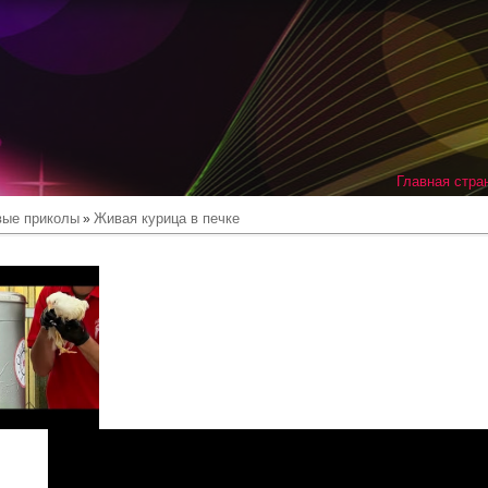
Главная стра
вые приколы
Живая курица в печке
»