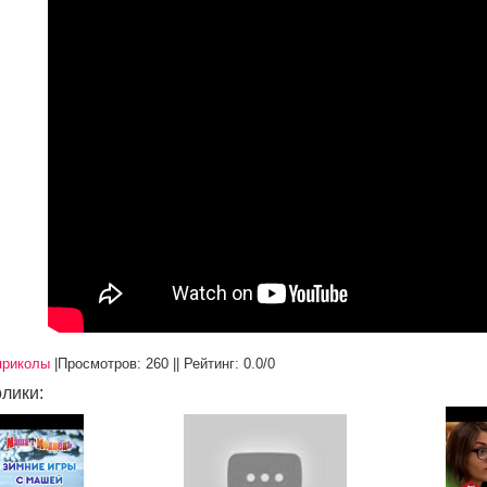
приколы
|
Просмотров
: 260 ||
Рейтинг
:
0.0
/
0
лики: