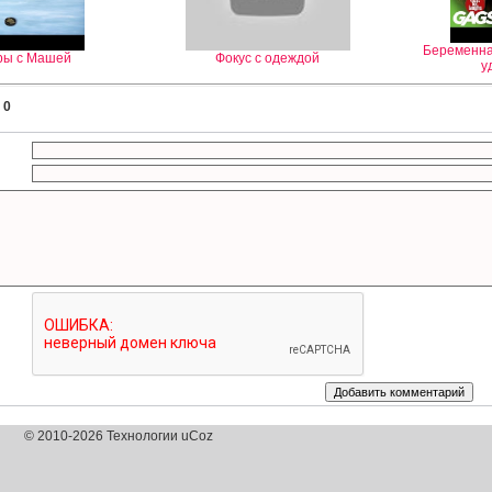
Беременна
ры с Машей
Фокус с одеждой
у
:
0
© 2010-2026 Технологии uCoz