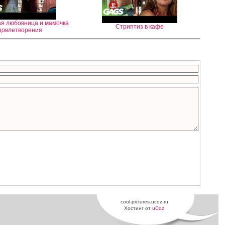
я любовница и мамочка
Стриптиз в кафе
довлетворения
cool-pictures.ucoz.ru
Хостинг от
uCoz