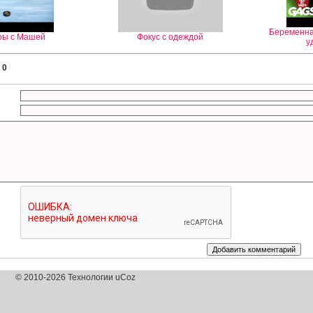
Беременна
ры с Машей
Фокус с одеждой
у
:
0
© 2010-2026 Технологии uCoz