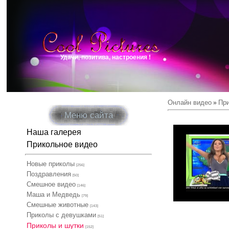
Удачи, позитива, настроения !
Онлайн видео
Пр
»
Меню сайта
Наша галерея
Прикольное видео
Новые приколы
[256]
Поздравления
[50]
Смешное видео
[146]
Маша и Медведь
[79]
Смешные животные
[143]
Приколы с девушками
[51]
Приколы и шутки
[152]