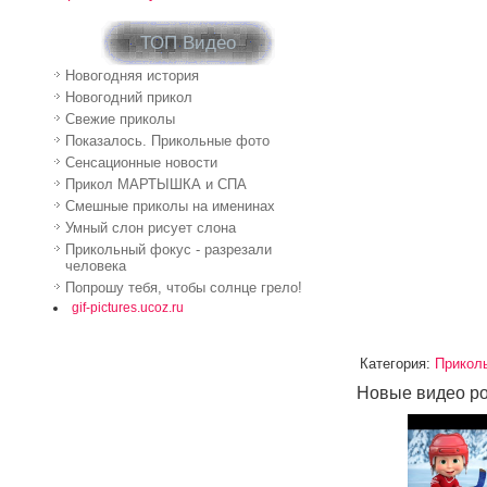
ТОП Видео
Новогодняя история
Новогодний прикол
Свежие приколы
Показалось. Прикольные фото
Сенсационные новости
Прикол МАРТЫШКА и СПА
Смешные приколы на именинах
Умный слон рисует слона
Прикольный фокус - разрезали
человека
Попрошу тебя, чтобы солнце грело!
gif-pictures.ucoz.ru
Категория
:
Прикол
Новые видео ро