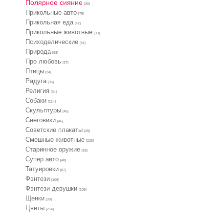
Полярное сияние
[30]
Прикольные авто
[75]
Прикольная еда
[42]
Прикольные животные
[39]
Психоделические
[91]
Природа
[93]
Про любовь
[37]
Птицы
[34]
Радуга
[36]
Религия
[34]
Собаки
[114]
Скульптуры
[46]
Снеговики
[46]
Советские плакаты
[28]
Смешные животные
[225]
Старинное оружие
[63]
Супер авто
[48]
Татуировки
[87]
Фэнтези
[106]
Фэнтези девушки
[105]
Щенки
[30]
Цветы
[254]