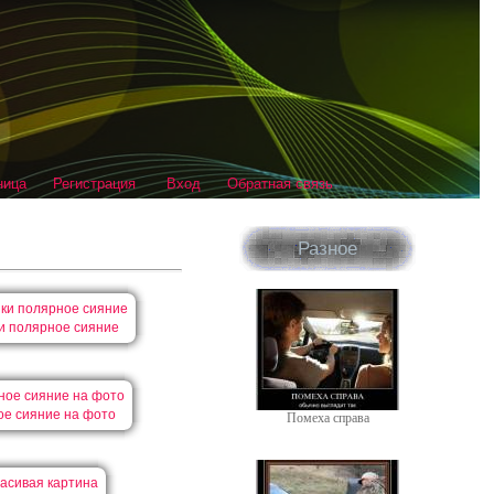
ница
Регистрация
Вход
Обратная связь
Разное
и полярное сияние
ое сияние на фото
Помеха справа