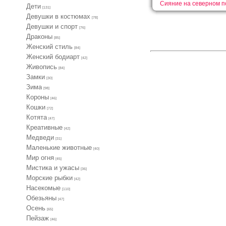
Сияние на северном 
Дети
[131]
Девушки в костюмах
[78]
Девушки и спорт
[76]
Драконы
[85]
Женский стиль
[84]
Женский бодиарт
[42]
Живопись
[84]
Замки
[30]
Зима
[98]
Короны
[46]
Кошки
[72]
Котята
[47]
Креативные
[42]
Медведи
[31]
Маленькие животные
[40]
Мир огня
[45]
Мистика и ужасы
[36]
Морские рыбки
[42]
Насекомые
[110]
Обезьяны
[47]
Осень
[65]
Пейзаж
[46]