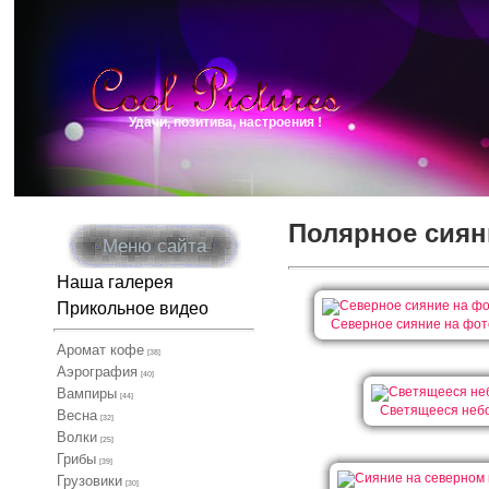
Удачи, позитива, настроения !
Полярное сиян
Меню сайта
Наша галерея
Прикольное видео
Северное сияние на фо
Аромат кофе
[38]
Аэрография
[40]
Вампиры
[44]
Светящееся неб
Весна
[32]
Волки
[25]
Грибы
[39]
Грузовики
[30]