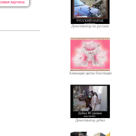
сивая картина
Демотиватор по русских
Анимация цветы блестящие
Демотиватор дебил