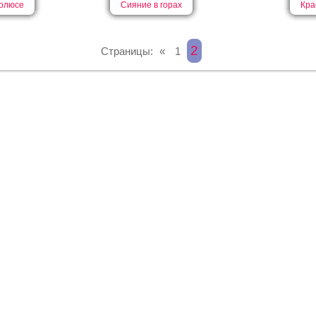
полюсе
Сияние в горах
Кра
2
Страницы:
«
1