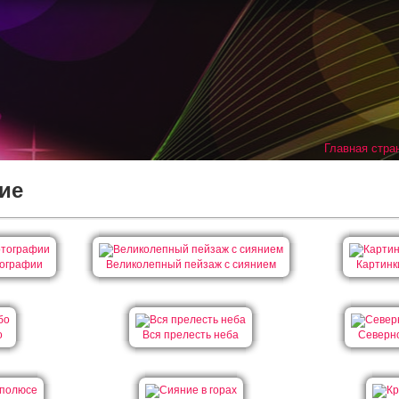
Главная стра
ие
тографии
Великолепный пейзаж с сиянием
Картинк
о
Вся прелесть неба
Северн