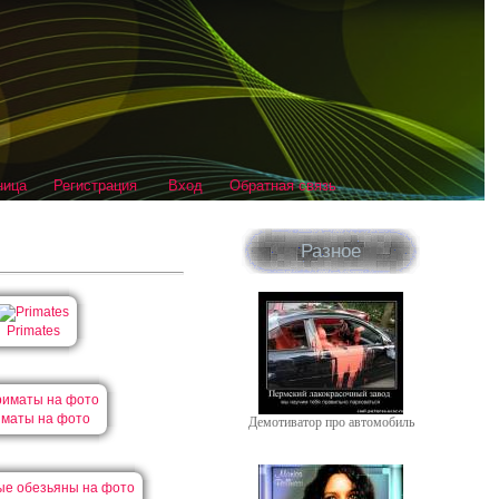
ница
Регистрация
Вход
Обратная связь
Разное
Primates
маты на фото
Демотиватор про автомобиль