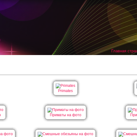
Главная стра
Primates
о
Приматы на фото
При