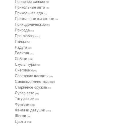
Полярное сияние
[30]
Прикольные авто
[75]
Прикольная еда
[42]
Прикольные животные
[39]
Психоделические
[91]
Природа
[93]
Про любовь
[37]
Птицы
[34]
Радуга
[36]
Религия
[34]
Собаки
[114]
Скульптуры
[46]
Снеговики
[46]
Советские плакаты
[28]
Смешные животные
[225]
Старинное оружие
[63]
Супер авто
[48]
Татуировки
[87]
Фэнтези
[106]
Фэнтези девушки
[105]
Щенки
[30]
Цветы
[254]