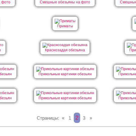
 фото
Смешные обезьяны на фото
Смешные
Приматы
о
Краснозадая обезьяна
При
безьян
Прикольные картинки обезьян
Прикольн
безьян
Прикольные картинки обезьян
Прикольн
2
Страницы:
«
1
3
»