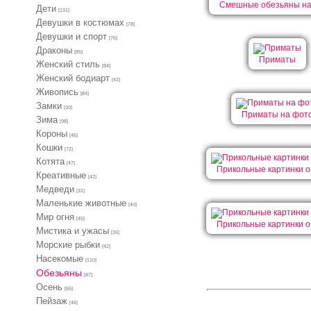
Смешные обезьяны на
Дети
[131]
Девушки в костюмах
[78]
Девушки и спорт
[76]
Драконы
[85]
Приматы
Женский стиль
[84]
Женский бодиарт
[42]
Живопись
[84]
Замки
[30]
Приматы на фот
Зима
[98]
Короны
[46]
Кошки
[72]
Котята
[47]
Прикольные картинки о
Креативные
[42]
Медведи
[31]
Маленькие животные
[40]
Мир огня
[45]
Прикольные картинки о
Мистика и ужасы
[36]
Морские рыбки
[42]
Насекомые
[110]
Обезьяны
[47]
Осень
[65]
Пейзаж
[46]