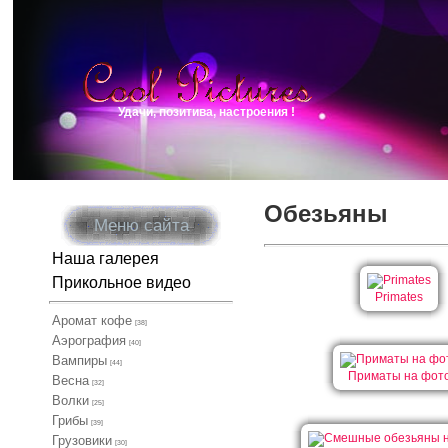
Удачи, позитива, настроения !
Обезьяны
Меню сайта
Наша галерея
Прикольное видео
Primates
Аромат кофе
[38]
Аэрография
[40]
Вампиры
[44]
Приматы на фот
Весна
[32]
Волки
[25]
Грибы
[39]
Грузовики
[30]