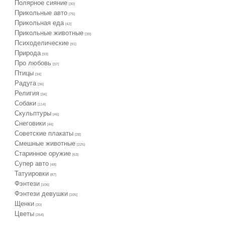
Полярное сияние
[30]
Прикольные авто
[75]
Прикольная еда
[42]
Прикольные животные
[39]
Психоделические
[91]
Природа
[93]
Про любовь
[37]
Птицы
[34]
Радуга
[36]
Религия
[34]
Собаки
[114]
Скульптуры
[46]
Снеговики
[46]
Советские плакаты
[28]
Смешные животные
[225]
Старинное оружие
[63]
Супер авто
[48]
Татуировки
[87]
Фэнтези
[106]
Фэнтези девушки
[105]
Щенки
[30]
Цветы
[254]