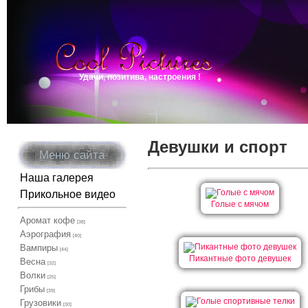
Удачи, позитива, настроения !
Девушки и спорт
Меню сайта
Наша галерея
Прикольное видео
Голые с мячом
Аромат кофе
[38]
Аэрография
[40]
Вампиры
[44]
Пикантные фото девушек
Весна
[32]
Волки
[25]
Грибы
[39]
Грузовики
[30]