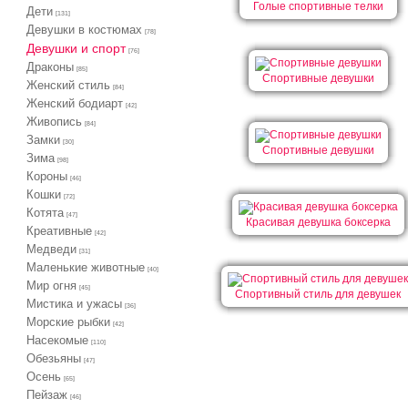
Голые спортивные телки
Дети
[131]
Девушки в костюмах
[78]
Девушки и спорт
[76]
Драконы
[85]
Спортивные девушки
Женский стиль
[84]
Женский бодиарт
[42]
Живопись
[84]
Замки
[30]
Спортивные девушки
Зима
[98]
Короны
[46]
Кошки
[72]
Котята
[47]
Красивая девушка боксерка
Креативные
[42]
Медведи
[31]
Маленькие животные
[40]
Мир огня
[45]
Спортивный стиль для девушек
Мистика и ужасы
[36]
Морские рыбки
[42]
Насекомые
[110]
Обезьяны
[47]
Осень
[65]
Пейзаж
[46]