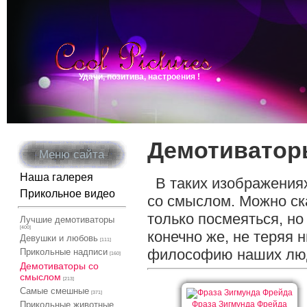
Удачи, позитива, настроения !
Демотиватор
Меню сайта
Наша галерея
В таких изображениях
Прикольное видео
со смыслом. Можно ск
только посмеяться, но
Лучшие демотиваторы
[400]
конечно же, не теряя
Девушки и любовь
[111]
философию наших лю
Прикольные надписи
[160]
Демотиваторы со
смыслом
[213]
Самые смешные
[371]
Прикольные животные
Фраза Зигмунда Фрейда