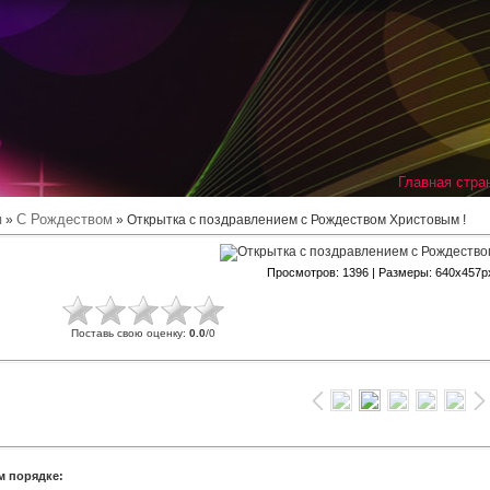
Главная стра
я
С Рождеством
»
» Открытка с поздравлением с Рождеством Христовым !
Просмотров
: 1396 |
Размеры
: 640x457p
Поставь свою оценку
:
0.0
/
0
м порядке: