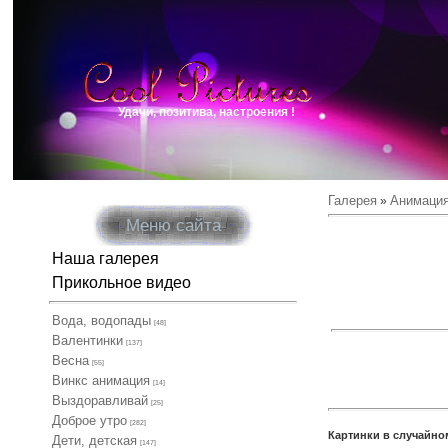
Удачи, позитива, настроения !
Галерея
Анимаци
»
Меню сайта
Наша галерея
Прикольное видео
Вода, водопады
[48]
Валентинки
[137]
Весна
[55]
Винкс анимация
[14]
Выздоравливай
[25]
Доброе утро
[282]
Картинки в случайно
Дети, детская
[147]