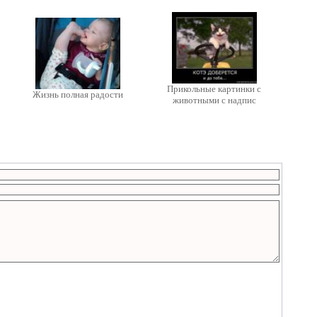
Прикольные картинки с
Жизнь полная радости
животными с надпис