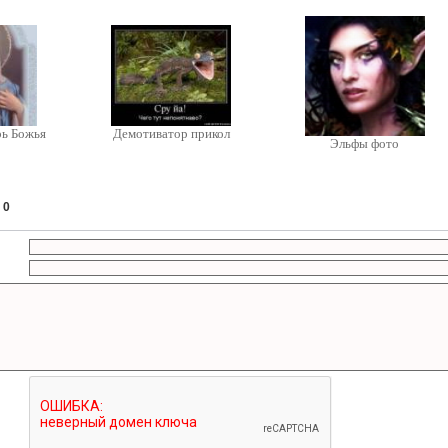
рь Божья
Демотиватор прикол
Эльфы фото
:
0