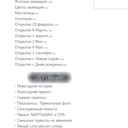
Фэнтези анимация
[135]
Цветы анимация
[94]
Масленица
[78]
Хэллоуин
[57]
Открытки 23 февраля
[137]
Открытки 8 Марта
[175]
Открытки 1 апреля
[75]
Открытки 1 Мая
[97]
Открытки 9 Мая
[117]
Открытки 1 сентября
[36]
Открытки с Новым годом
[130]
Открытки с Днем рожденья
[30]
ТОП Видео
Новогодняя история
Новогодний прикол
Свежие приколы
Показалось. Прикольные фото
Сенсационные новости
Прикол МАРТЫШКА и СПА
Смешные приколы на именинах
Умный слон рисует слона