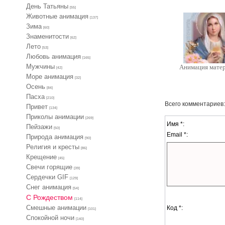
День Татьяны
[55]
Животные анимация
[137]
Зима
[60]
Знаменитости
[62]
Лето
[53]
Любовь анимация
[165]
Мужчины
Анимация мате
[42]
Море анимация
[32]
Осень
[84]
Пасха
[210]
Всего комментариев
Привет
[134]
Приколы анимации
[269]
Имя *:
Пейзажи
[50]
Email *:
Природа анимация
[90]
Религия и кресты
[86]
Крещение
[45]
Свечи горящие
[39]
Сердечки GIF
[129]
Снег анимация
[54]
С Рождеством
[114]
Смешные анимации
Код *:
[101]
Спокойной ночи
[140]