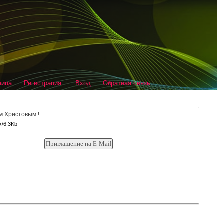
ница
Регистрация
Вход
Обратная связь
x/6.3Kb